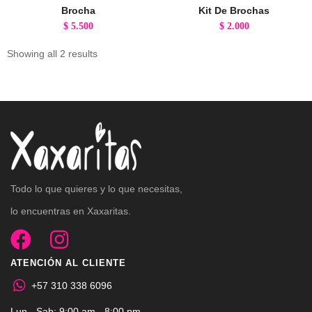
Brocha
Kit De Brochas
$
5.500
$
2.000
Showing all 2 results
Todo lo que quieres y lo que necesitas,
lo encuentras en Xaxaritas.
ATENCIÓN AL CLIENTE
+57 310 338 6096
Lun - Sab: 9:00 am - 8:00 pm