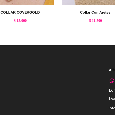
COLLAR COVERGOLD
Collar Con Aretes
$
15.000
$
11.500
AT
Lun
Dom
inf