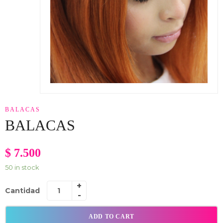
BALACAS
BALACAS
$
7.500
50 in stock
Cantidad
ADD TO CART