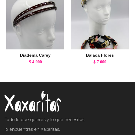
Diadema Carey
Balaca Flores
$
4.000
$
7.000
Todo lo que quieres y lo que necesitas,
lo encuentras en Xaxaritas.