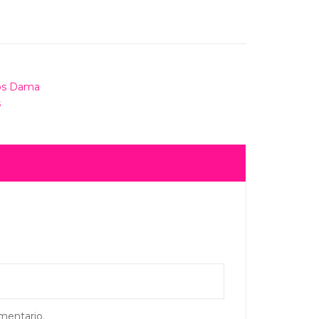
os Dama
s
mentario.