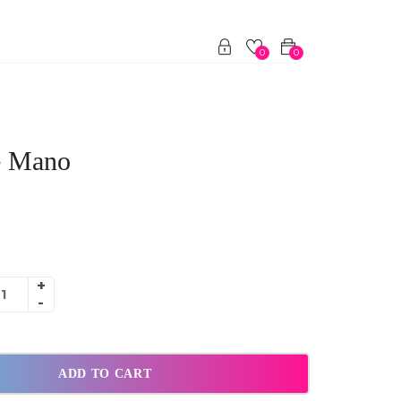
0
0
e Mano
ADD TO CART