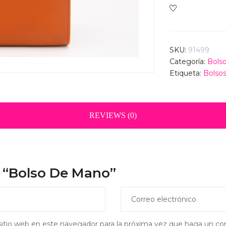
SKU:
91499
Categoría:
Bols
Etiqueta:
Bolso
REVIEWS (0)
r “Bolso De Mano”
sitio web en este navegador para la próxima vez que haga un co