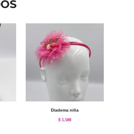
DOS
Diadema niña
$
5.500