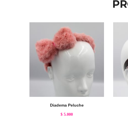
PR
Diadema Peluche
$
5.000