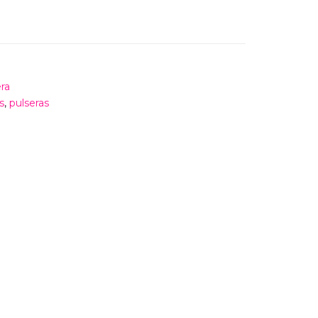
ra
s
,
pulseras