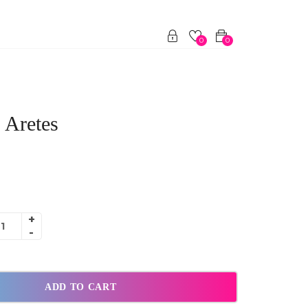
0
0
 Aretes
ADD TO CART