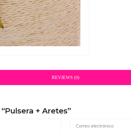
REVIEWS (0)
 “Pulsera + Aretes”