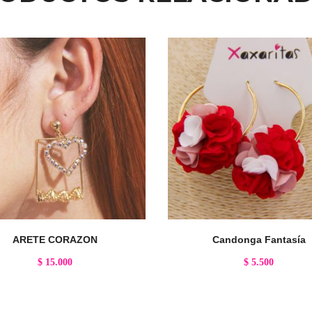
ARETE CORAZON
Candonga Fantasía
$
15.000
$
5.500