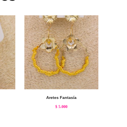
Aretes Fantasía
$
5.000