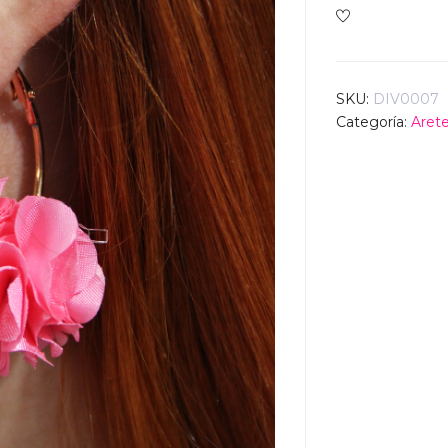
SKU:
DIV0007
Categoría:
Aret