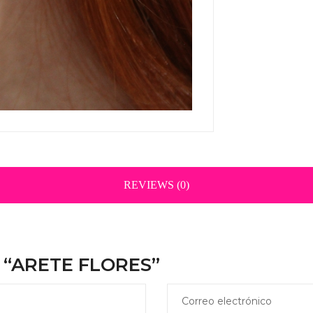
REVIEWS (0)
r “ARETE FLORES”