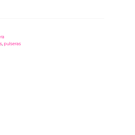
ra
s
,
pulseras