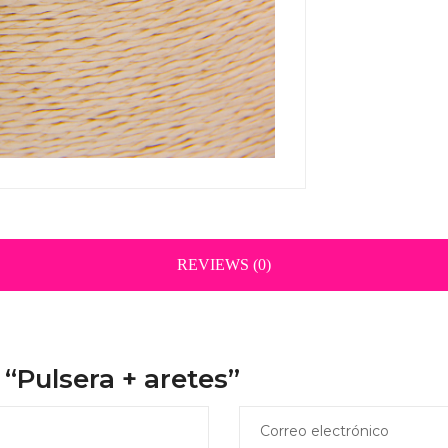
REVIEWS (0)
 “Pulsera + aretes”