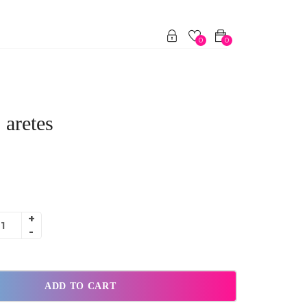
0
0
 aretes
ADD TO CART