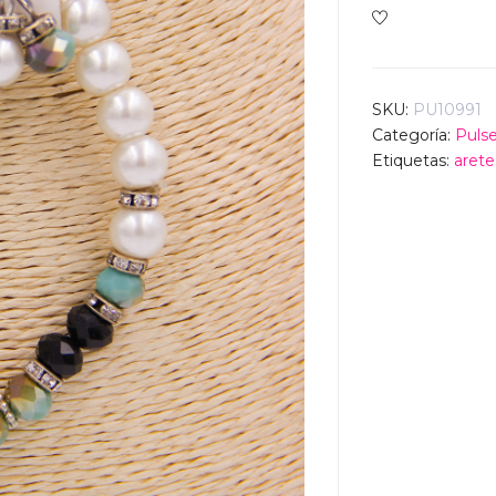
SKU:
PU10991
Categoría:
Pulse
Etiquetas:
arete