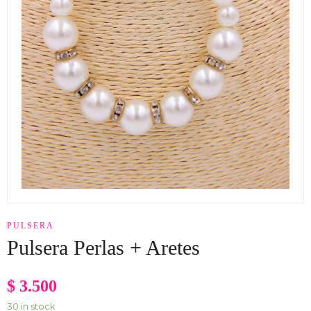
PULSERA
Pulsera Perlas + Aretes
$
3.500
30 in stock